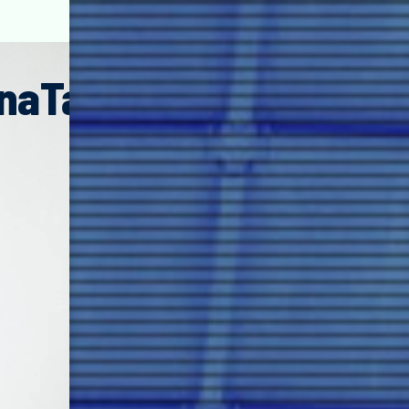
na
Takahashi