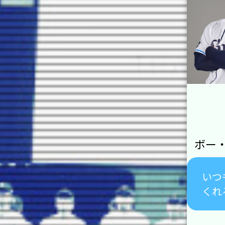
ボー
いつ
くれ