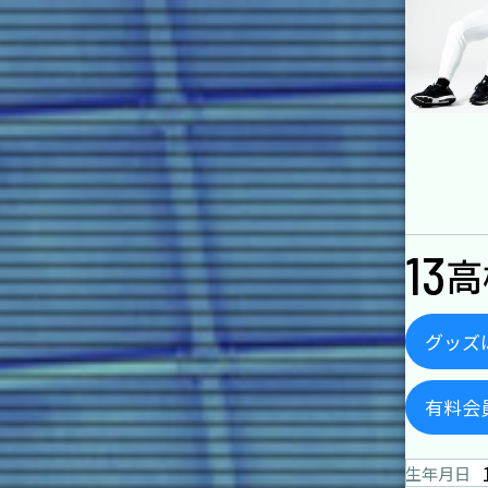
13
高
グッズ
有料会
生年月日