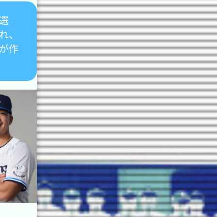
選
れ、
が作