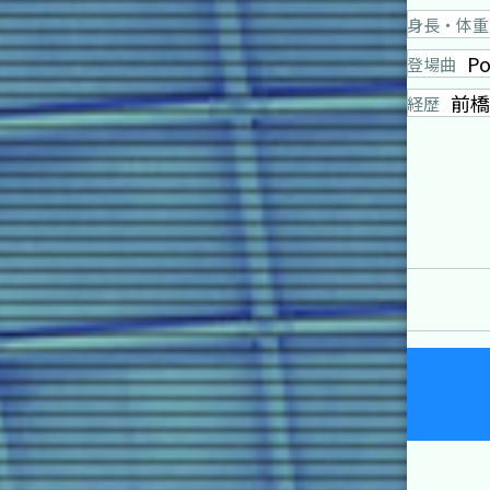
身長・体重
Po
登場曲
前橋
経歴