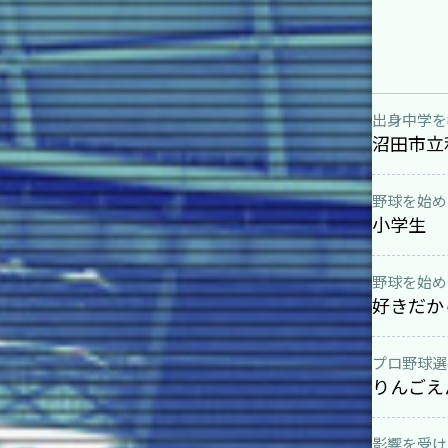
出身中学を
沼田市立
野球を始め
小学生
野球を始め
好きだか
プロ野球選
りんごえ
影響を受け