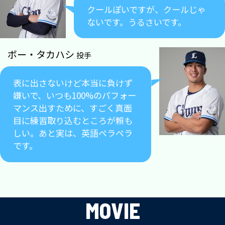
クールぽいですが、クールじゃ
ないです。うるさいです。
ボー・タカハシ
投手
表に出さないけど本当に負けず
嫌いで、いつも100%のパフォー
マンス出すために、すごく真面
目に練習取り込むところが頼も
しい。あと実は、英語ペラペラ
です。
MOVIE