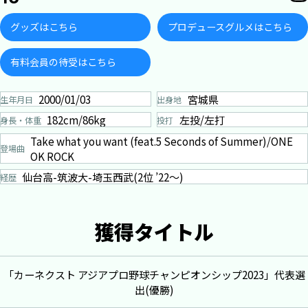
グッズはこちら
プロデュースグルメはこちら
有料会員の待受はこちら
2000/01/03
宮城県
生年月日
出身地
182cm/86kg
左投/左打
身長・体重
投打
Take what you want (feat.5 Seconds of Summer)/ONE
登場曲
OK ROCK
仙台高-筑波大-埼玉西武(2位 ’22～)
経歴
獲得タイトル
「カーネクスト アジアプロ野球チャンピオンシップ2023」代表選
出(優勝)