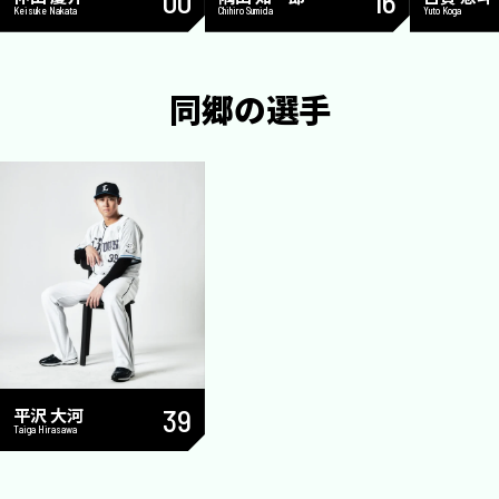
00
16
Keisuke Nakata
Chihiro Sumida
Yuto Koga
同郷の選手
平沢 大河
39
Taiga Hirasawa