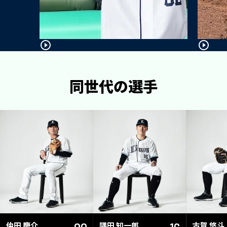
同世代の選手
仲田 慶介
隅田 知一郎
古賀 悠斗