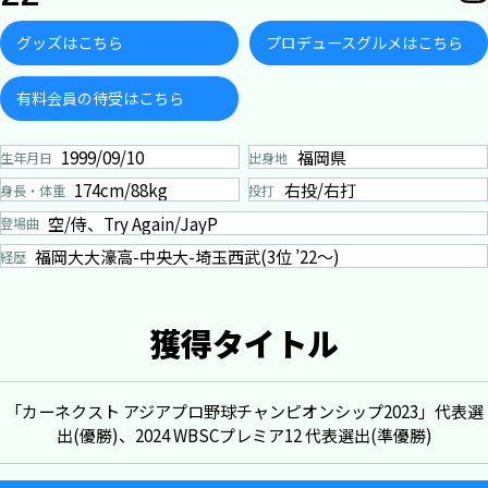
グッズはこちら
プロデュースグルメはこちら
有料会員の待受はこちら
1999/09/10
福岡県
生年月日
出身地
174cm/88kg
右投/右打
身長・体重
投打
空/侍、Try Again/JayP
登場曲
福岡大大濠高-中央大-埼玉西武(3位 ’22～)
経歴
獲得タイトル
「カーネクスト アジアプロ野球チャンピオンシップ2023」代表選
出(優勝)、2024 WBSCプレミア12 代表選出(準優勝)