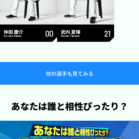
仲田 慶介
00
武内 夏暉
21
Keisuke Nakata
Natsuki Takeuchi
他の選手も見てみる
あなたは誰と相性ぴったり？