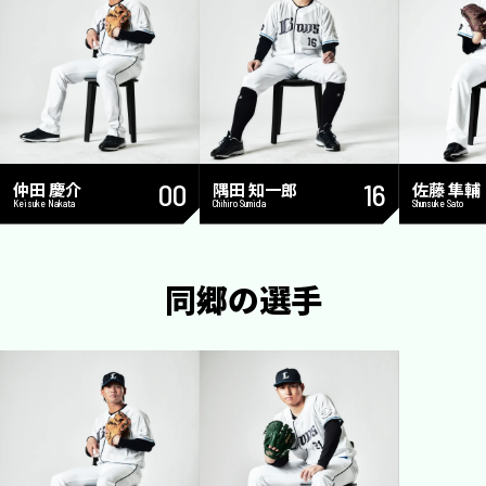
仲田 慶介
00
隅田 知一郎
16
佐藤 隼輔
Keisuke Nakata
Chihiro Sumida
Shunsuke Sato
同郷の選手