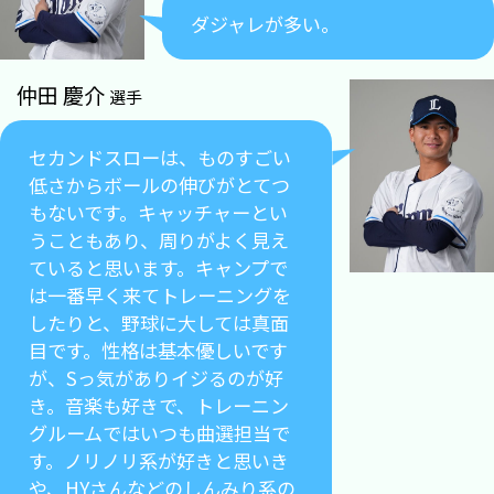
ダジャレが多い。
仲田 慶介
選手
セカンドスローは、ものすごい
低さからボールの伸びがとてつ
もないです。キャッチャーとい
うこともあり、周りがよく見え
ていると思います。キャンプで
は一番早く来てトレーニングを
したりと、野球に大しては真面
目です。性格は基本優しいです
が、Sっ気がありイジるのが好
き。音楽も好きで、トレーニン
グルームではいつも曲選担当で
す。ノリノリ系が好きと思いき
や、HYさんなどのしんみり系の