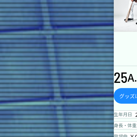
25
A
グッズ
生年月日
身長・体重
Y 
登場曲