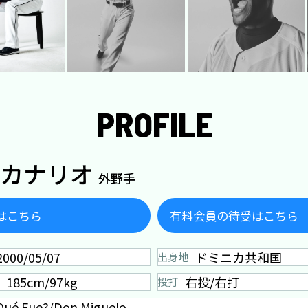
PROFILE
.カナリオ
外野手
はこちら
有料会員の待受はこちら
2000/05/07
ドミニカ共和国
出身地
185cm/97kg
右投/右打
投打
Qué Fue?/Don Miguelo