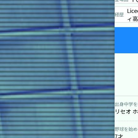
Li
経歴
ィ高
出身中学を
リセオ 
野球を始め
7才