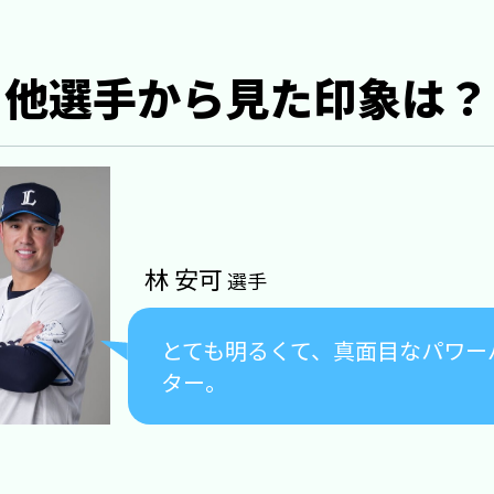
他選手から見た印象は？
林 安可
選手
とても明るくて、真面目なパワー
ター。