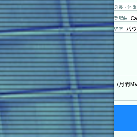
身長・体重
Ca
登場曲
パウ
経歴
(月間M