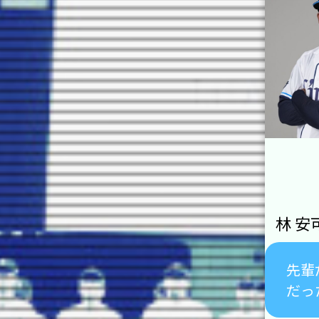
林 安
先輩
だっ