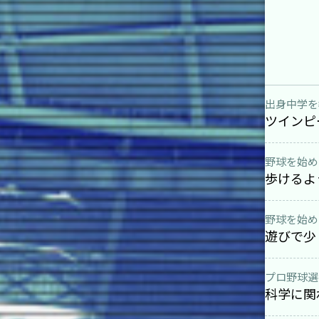
出身中学を
ツインピ
野球を始め
歩けるよ
野球を始め
遊びで少
プロ野球選
科学に関