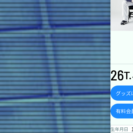
26
T
グッズ
有料会
生年月日