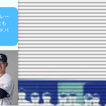
レー
とも
ドバ