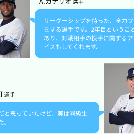
A.カナリオ
選手
リーダーシップを持った、全力プ
をする選手です。2年目というこ
あり、対戦相手の投手に関するア
イスもしてくれます。
可
選手
だと思っていたけど、実は同級生
た。