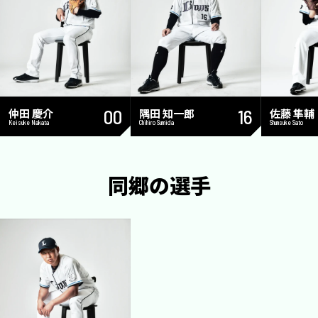
仲田 慶介
00
隅田 知一郎
16
佐藤 隼輔
Keisuke Nakata
Chihiro Sumida
Shunsuke Sato
同郷の選手