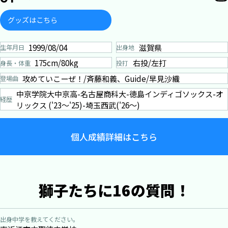
グッズはこちら
1999/08/04
滋賀県
生年月日
出身地
175cm/80kg
右投/左打
身長・体重
投打
攻めていこーぜ！/斉藤和義、Guide/早見沙織
登場曲
中京学院大中京高-名古屋商科大-徳島インディゴソックス-オ
経歴
リックス ('23～'25)-埼玉西武('26～)
個人成績詳細はこちら
獅子たちに16の質問！
出身中学を教えてください。