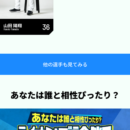
山田 陽翔
36
Haruto Yamada
他の選手も見てみる
あなたは誰と相性ぴったり？