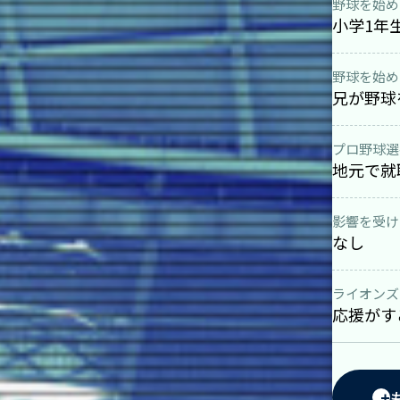
野球を始め
小学1年
野球を始め
兄が野球
プロ野球選
地元で就
影響を受け
なし
ライオンズ
応援がす