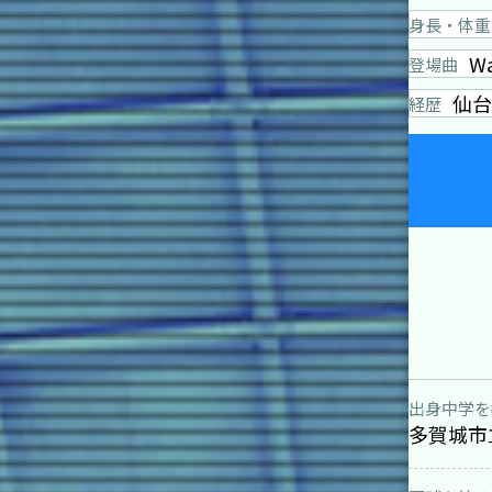
身長・体重
Wa
登場曲
仙台
経歴
出身中学を
多賀城市