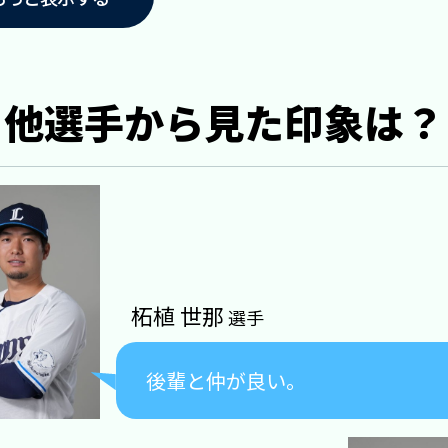
他選手から見た印象は？
柘植 世那
選手
後輩と仲が良い。