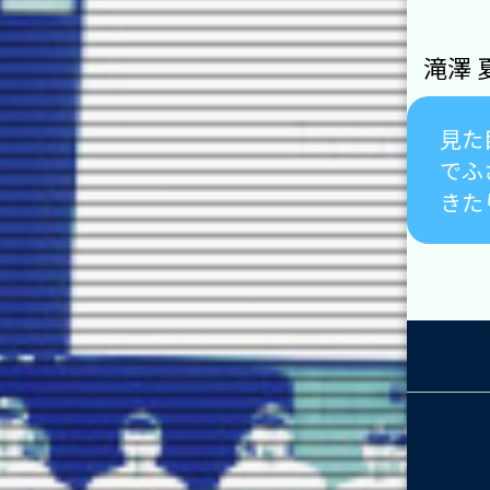
滝澤 
見た
でふ
きた