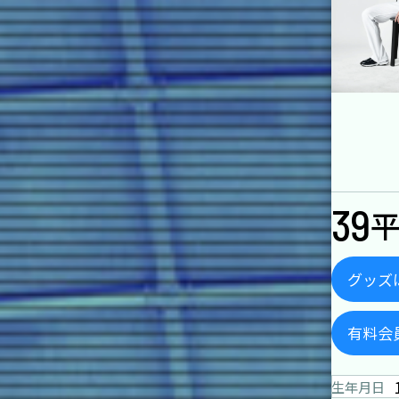
39
平
グッズ
有料会
生年月日