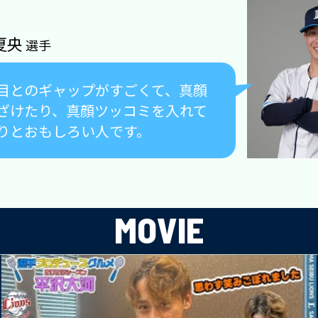
夏央
選手
目とのギャップがすごくて、真顔
ざけたり、真顔ツッコミを入れて
りとおもしろい人です。
MOVIE