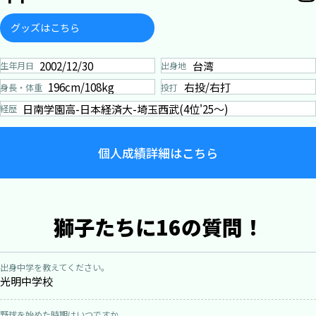
グッズはこちら
2002/12/30
台湾
生年月日
出身地
196cm/108kg
右投/右打
身長・体重
投打
日南学園高-日本経済大-埼玉西武(4位'25～)
経歴
個人成績詳細はこちら
獅子たちに16の質問！
出身中学を教えてください。
光明中学校
野球を始めた時期はいつですか。