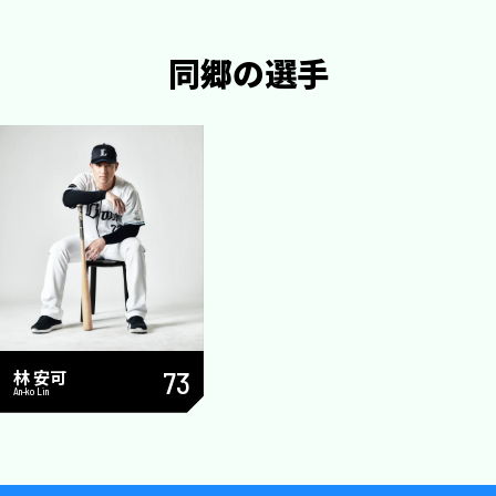
同郷の選手
林 安可
73
An-ko Lin