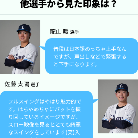
他選手から見た印象は？
龍山 暖
選手
普段は日本語めっちゃ上手なん
ですが、声出しなどで緊張する
と下手になります。
佐藤 太陽
選手
フルスイングはやはり魅力的で
す。はちゃめちゃにバットを振
り回しているイメージですが、
スロー映像を見るととても綺麗
なスイングをしています(笑)入