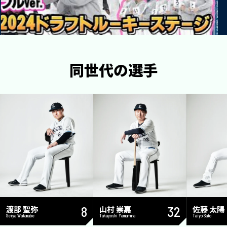
同世代の選手
渡部 聖弥
8
山村 崇嘉
32
佐藤 太陽
Seiya Watanabe
Takayoshi Yamamura
Taiyo Sato