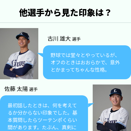
他選手から見た印象は？
古川 雄大
選手
野球では堂々とやっているが、
オフのときはおおらかで、意外
とかまってちゃんな性格。
佐藤 太陽
選手
最初話したときは、何を考えて
るか分からない印象でした。基
本質問したらツーテンポくらい
間があります。たぶん、真剣に