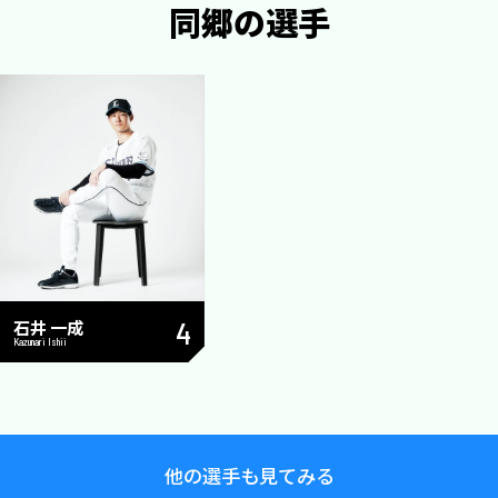
同郷の選手
石井 一成
4
Kazunari Ishii
他の選手も見てみる