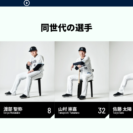
同世代の選手
渡部 聖弥
8
山村 崇嘉
32
佐藤 太陽
Seiya Watanabe
Takayoshi Yamamura
Taiyo Sato