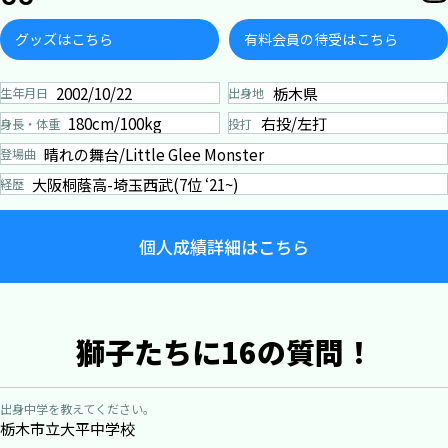
グッズはこちら
有料会員の待受はこちら
2002/10/22
栃木県
生年月日
出身地
180cm/100kg
右投/左打
身長・体重
投打
晴れの舞台/Little Glee Monster
登場曲
大阪桐蔭高-埼玉西武(7位 ‘21~)
経歴
個人成績詳細はこちら
獅子たちに16の質問！
出身中学を教えてください。
栃木市立大平中学校