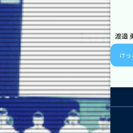
渡邉 
けっ