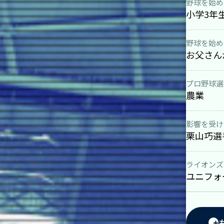
野球を始め
小学3年
野球を始め
お父さん
プロ野球選
農業
影響を受け
栗山巧選
ライオンズ
ユニフォ