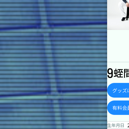
9
蛭
グッズ
有料会
生年月日