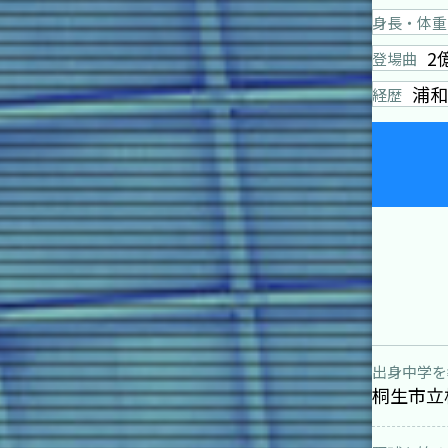
身長・体重
2
登場曲
浦和
経歴
出身中学を
桐生市立