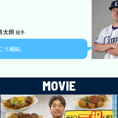
勇太朗
投手
こう繊細。
MOVIE