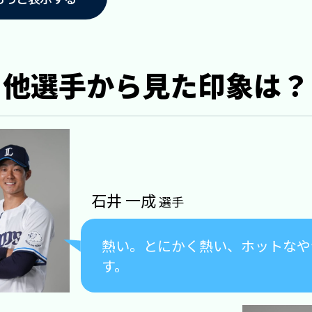
他選手から見た印象は？
石井 一成
選手
熱い。とにかく熱い、ホットなや
す。